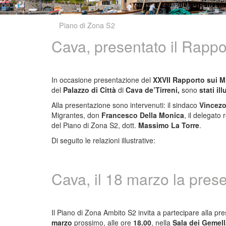
Piano di Zona S2
Cava, presentato il Rappo
In occasione presentazione del
XXVII Rapporto sui M
del
Palazzo di Città
di
Cava de’Tirreni,
sono
stati ill
Alla presentazione sono intervenuti: il sindaco
Vincezo
Migrantes, don
Francesco Della Monica
, il delegat
del Piano di Zona S2, dott.
Massimo La Torre
.
Di seguito le relazioni illustrative:
Cava, il 18 marzo la pres
Il Piano di Zona Ambito S2 invita a partecipare alla pr
marzo
prossimo, alle ore
18.00
, nella
Sala dei Gemel