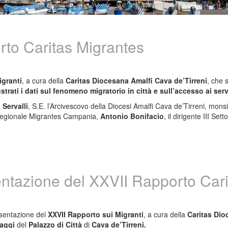
rto Caritas Migrantes
igranti
, a cura della
Caritas Diocesana Amalfi Cava de’Tirreni
, che 
ustrati i dati sul fenomeno migratorio in città e sull’accesso ai servi
 Servalli
, S.E. l’Arcivescovo della Diocesi Amalfi Cava de’Tirreni, mon
o regionale Migrantes Campania,
Antonio Bonifacio
, il dirigente III Set
entazione del XXVII Rapporto Car
esentazione del
XXVII Rapporto sui Migranti
, a cura della
Caritas Dio
laggi
del
Palazzo di Città
di
Cava de’Tirreni.