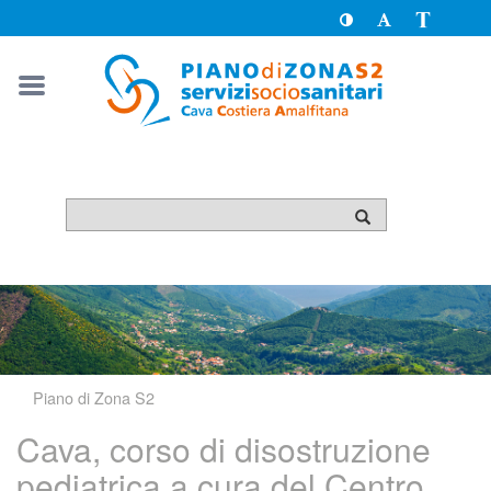
Toggle
Toggle
Passa
High
Font
a
Contrast
size
version
solo
testo
Piano di Zona S2
Cava, corso di disostruzione
pediatrica a cura del Centro