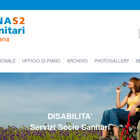
IONALE
UFFICIO DI PIANO
ARCHIVIO
PHOTOGALLERY
N
DISABILITA'
Servizi Socio Sanitari