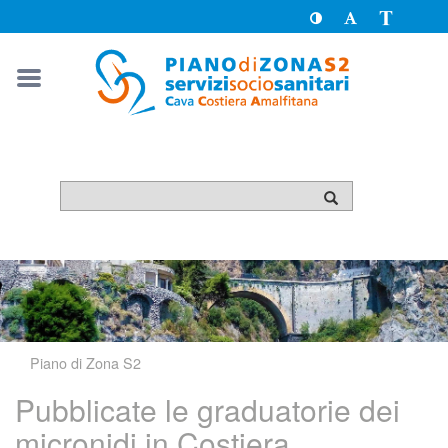
Toggle
Toggle
Passa
High
Font
a
Contrast
size
version
solo
testo
Piano di Zona S2
Pubblicate le graduatorie dei
micronidi in Costiera