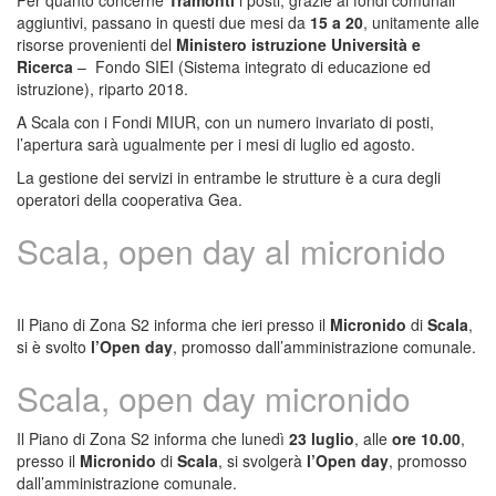
Per quanto concerne
Tramonti
i posti, grazie ai fondi comunali
aggiuntivi, passano in questi due mesi da
15 a 20
, unitamente alle
risorse provenienti del
Ministero istruzione Università e
Ricerca
– Fondo SIEI (Sistema integrato di educazione ed
istruzione), riparto 2018.
A Scala con i Fondi MIUR, con un numero invariato di posti,
l’apertura sarà ugualmente per i mesi di luglio ed agosto.
La gestione dei servizi in entrambe le strutture è a cura degli
operatori della cooperativa Gea.
Scala, open day al micronido
Il Piano di Zona S2 informa che ieri presso il
Micronido
di
Scala
,
si è svolto
l’Open day
, promosso dall’amministrazione comunale.
Scala, open day micronido
Il Piano di Zona S2 informa che lunedì
23 luglio
, alle
ore 10.00
,
presso il
Micronido
di
Scala
, si svolgerà
l’Open day
, promosso
dall’amministrazione comunale.