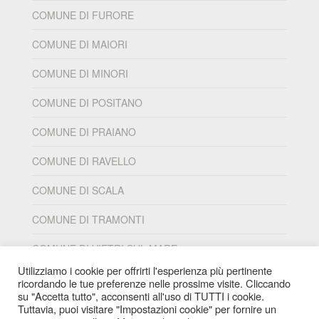
COMUNE DI FURORE
COMUNE DI MAIORI
COMUNE DI MINORI
COMUNE DI POSITANO
COMUNE DI PRAIANO
COMUNE DI RAVELLO
COMUNE DI SCALA
COMUNE DI TRAMONTI
COMUNE DI VIETRI SUL MARE
Utilizziamo i cookie per offrirti l'esperienza più pertinente
ricordando le tue preferenze nelle prossime visite. Cliccando
su "Accetta tutto", acconsenti all'uso di TUTTI i cookie.
Tuttavia, puoi visitare "Impostazioni cookie" per fornire un
PIANO SOCIALE DI ZONA S2
Palazzo di Città -