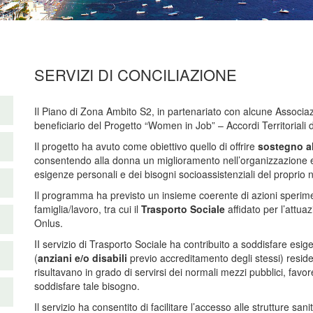
SERVIZI DI CONCILIAZIONE
Il Piano di Zona Ambito S2, in partenariato con alcune Associazio
beneficiario del Progetto “Women in Job” – Accordi Territoriali
Il progetto ha avuto come obiettivo quello di offrire
sostegno al
consentendo alla donna un miglioramento nell’organizzazione e 
esigenze personali e dei bisogni socioassistenziali del proprio n
Il programma ha previsto un insieme coerente di azioni speriment
famiglia/lavoro, tra cui il
Trasporto Sociale
affidato per l’attua
Onlus.
II servizio di Trasporto Sociale ha contribuito a soddisfare esige
(
anziani e/o disabili
previo accreditamento degli stessi) resid
risultavano in grado di servirsi dei normali mezzi pubblici, favo
soddisfare tale bisogno.
Il servizio ha consentito di facilitare l’accesso alle strutture san