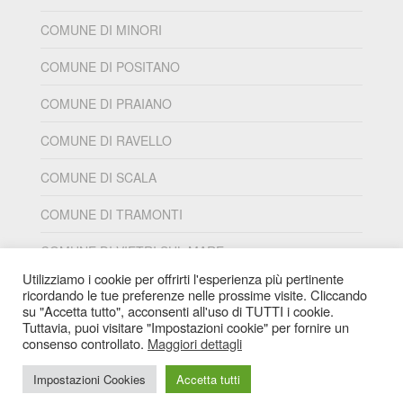
COMUNE DI MINORI
COMUNE DI POSITANO
COMUNE DI PRAIANO
COMUNE DI RAVELLO
COMUNE DI SCALA
COMUNE DI TRAMONTI
COMUNE DI VIETRI SUL MARE
Utilizziamo i cookie per offrirti l'esperienza più pertinente
ricordando le tue preferenze nelle prossime visite. Cliccando
su "Accetta tutto", acconsenti all'uso di TUTTI i cookie.
Tuttavia, puoi visitare "Impostazioni cookie" per fornire un
PIANO SOCIALE DI ZONA S2
Palazzo di Città -
consenso controllato.
Maggiori dettagli
piazza Abbro, 1 - Cava de' Tirreni (SA)
Tel
089 682 111
Impostazioni Cookies
Accetta tutti