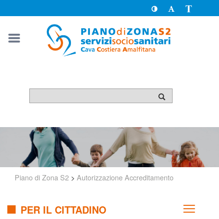
Toggle
Toggle
Passa
High
Font
a
Contrast
size
version
solo
testo
Piano di Zona S2
>
Autorizzazione Accreditamento
PER IL CITTADINO