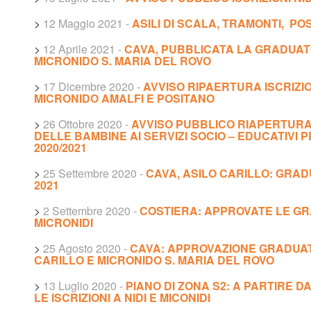
>
12 Maggio 2021
-
ASILI DI SCALA, TRAMONTI, PO
>
12 Aprile 2021
-
CAVA, PUBBLICATA LA GRADUATO
MICRONIDO S. MARIA DEL ROVO
>
17 Dicembre 2020
-
AVVISO RIPAERTURA ISCRIZIO
MICRONIDO AMALFI E POSITANO
>
26 Ottobre 2020
-
AVVISO PUBBLICO RIAPERTURA 
DELLE BAMBINE AI SERVIZI SOCIO – EDUCATIVI 
2020/2021
>
25 Settembre 2020
-
CAVA, ASILO CARILLO: GRADU
2021
>
2 Settembre 2020
-
COSTIERA: APPROVATE LE GRA
MICRONIDI
>
25 Agosto 2020
-
CAVA: APPROVAZIONE GRADUATO
CARILLO E MICRONIDO S. MARIA DEL ROVO
>
13 Luglio 2020
-
PIANO DI ZONA S2: A PARTIRE D
LE ISCRIZIONI A NIDI E MICONIDI