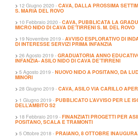
>
12 Giugno 2020
-
CAVA, DALLA PROSSIMA SETTIMA
S. MARIA DEL ROVO
>
10 Febbraio 2020
-
CAVA, PUBBLICATA LA GRADU
MICRO NIDO DI CAVA DE’TIRRENI S. M. DEL ROVO
>
19 Novembre 2019
-
AVVISO ESPLORATIVO DI IND
DI INTERESSE SERVIZI PRIMA INFANZIA
>
26 Agosto 2019
-
GRADUATORIA ANNO EDUCATIVO 
INFANZIA- ASILO NIDO DI CAVA DE’TIRRENI
>
5 Agosto 2019
-
NUOVO NIDO A POSITANO, DA LU
MINORI
>
28 Giugno 2019
-
CAVA, ASILO VIA CARILLO APE
>
1 Giugno 2019
-
PUBBLICATO L’AVVISO PER LE ISC
DELL’AMBITO S2
>
18 Febbraio 2019
-
FINANZIATI PROGETTI PER ASIL
POSITANO, SCALA E TRAMONTI
>
5 Ottobre 2018
-
PRAIANO, 8 OTTOBRE INAUGUR