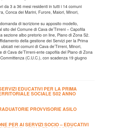
ri da 3 a 36 mesi residenti in tutti i 14 comuni
ara, Conca dei Marini, Furore, Maiori, Minori,
la domanda di iscrizione su apposito modello,
al sito del Comune di Cava de’Tirreni – Capofila
lla sezione albo pretorio on line, Piano di Zona S2.
affidamento della gestione dei Servizi per la Prima
, ubicati nei comuni di Cava de’Tirreni, Minori,
e di Cava de’Tirreni-ente capofila del Piano di Zona
 di Committenza (C.U.C.), con scadenza 19 giugno
 SERVIZI EDUCATIVI PER LA PRIMA
TERRITORIALE SOCIALE S02 ANNO
GRADUATORIE PROVVISORIE ASILO
NE PER AI SERVIZI SOCIO – EDUCATIVI