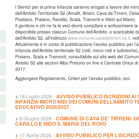
I Servizi per la prima Infanzia saranno erogati a favore dei mino
dell’Ambito Territoriale S2 (Amalfi, Atrani, Cava de’Tirreni, Cet
Positano, Praiano, Ravello, Scala, Tramonti e Vietri sul Mare).
Il genitore o chi ne fa le veci dovrà compilare e sottoscrivere 
disponibile presso ciascun Comune dell’Ambito, o scaricabile d
dell’Ambito S2, all’indirizzo
www.comune.cavadetirreni.sa.it
, ne
Attualmente è in corso di pubblicazione l’avviso pubblico per l’
Infanzia dell’Ambito territoriale S2 (nidi, micro-nidi e ludoteche)
Praiano, Scala e Tramonti, consultabile sul sito web del Comun
Ambito S2 alle sezioni Albo Pretorio on line e Centrale Unica
2017.
Aggiungere Regolamento, Criteri per l’avviso pubblico, ecc
>
18 Luglio 2026
-
AVVISO PUBBLICO ISCRIZIONI AI
INFANZIA MICRO NIDI DEI COMUNI DELL’AMBITO 
EDUCATIVO 2026/2027
>
8 Giugno 2026
-
COMUNE DI CAVA DE’ TIRRENI: 
CARILLO E NIDO S. MARIA DEL ROVO
>
17 Aprile 2026
-
AVVISO PUBBLICO PER L’ISCRIZIO