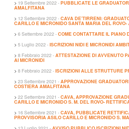
>
19 Settembre 2022
-
PUBBLICATE LE GRADUATORIE
AMALFITANA
>
12 Settembre 2022
-
CAVA DE’TIRRENI: GRADUATO
CARILLO E MICRONIDO SANTA MARIA DEL ROVO- 
>
6 Settembre 2022
-
COME CONTATTARE IL PIANO D
>
5 Luglio 2022
-
ISCRIZIONI NIDI E MICRONIDI AMBI
>
8 Febbraio 2022
-
ATTESTAZIONE DI AVVENUTO 
AI MICRONIDI
>
8 Febbraio 2022
-
ISCRIZIONI ALLE STRUTTURE P
>
23 Settembre 2021
-
APPROVAZIONE GRADUATORIE
COSTIERA AMALFITANA
>
22 Settembre 2021
-
CAVA, APPROVAZIONE GRADU
CARILLO E MICRONIDO S. M. DEL ROVO- RETTIFICA 
>
16 Settembre 2021
-
CAVA, PUBBLICATE RETTIF
PROVVISORIA ASILO CARILLO E MICRONIDO S. M
>
13 Luglio 2021
-
AVVISO PUBBLICO ISCRIZIONI NID