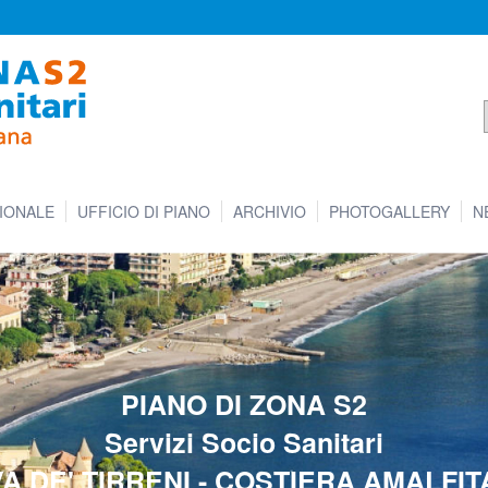
IONALE
UFFICIO DI PIANO
ARCHIVIO
PHOTOGALLERY
N
PIANO DI ZONA S2
Servizi Socio Sanitari
A DE' TIRRENI - COSTIERA AMALFI