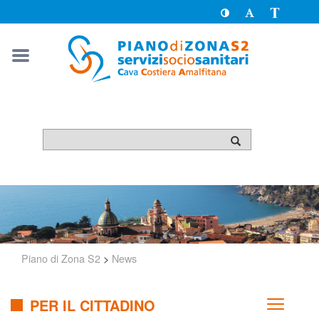
Toggle
Toggle
Passa
High
Font
a
Contrast
size
version
solo
testo
Piano di Zona S2
>
News
PER IL CITTADINO