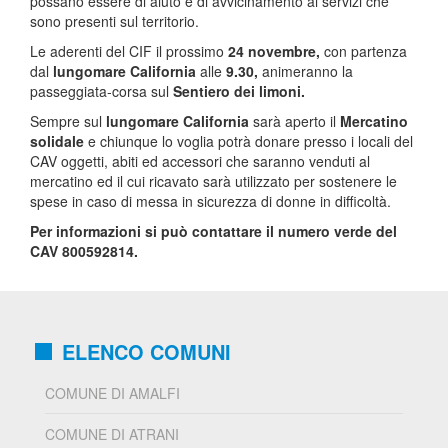
possano essere di aiuto e di avvicinamento ai servizi che
sono presenti sul territorio.
Le aderenti del CIF il prossimo
24 novembre,
con partenza
dal
lungomare California
alle
9.30,
animeranno la
passeggiata-corsa sul
Sentiero dei limoni.
Sempre sul
lungomare California
sarà aperto il
Mercatino
solidale
e chiunque lo voglia potrà donare presso i locali del
CAV oggetti, abiti ed accessori che saranno venduti al
mercatino ed il cui ricavato sarà utilizzato per sostenere le
spese in caso di messa in sicurezza di donne in difficoltà.
Per informazioni si può contattare il numero verde del
CAV 800592814.
ELENCO COMUNI
COMUNE DI AMALFI
COMUNE DI ATRANI