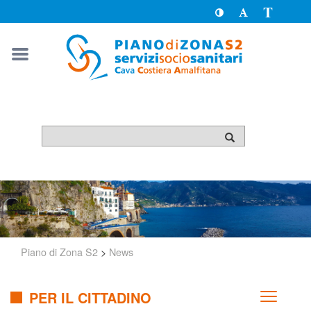
Toggle
Toggle
Passa
High
Font
a
Contrast
size
version
solo
testo
Piano di Zona S2
>
News
PER IL CITTADINO