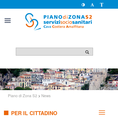
Toggle
Toggle
Passa
High
Font
a
Contrast
size
version
solo
testo
Piano di Zona S2
>
News
PER IL CITTADINO