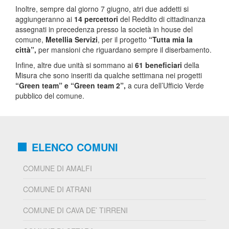
Inoltre, sempre dal giorno 7 giugno, atri due addetti si
aggiungeranno ai
14 percettori
del Reddito di cittadinanza
assegnati in precedenza presso la società in house del
comune,
Metellia Servizi
, per il progetto
“Tutta mia la
città”,
per mansioni che riguardano sempre il diserbamento.
Infine, altre due unità si sommano ai
61 beneficiari
della
Misura che sono inseriti da qualche settimana nei progetti
“Green team” e “Green team 2”,
a cura dell’Ufficio Verde
pubblico del comune.
ELENCO COMUNI
COMUNE DI AMALFI
COMUNE DI ATRANI
COMUNE DI CAVA DE’ TIRRENI