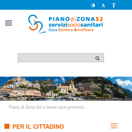
Toggle
Toggle
Passa
High
Font
a
Contrast
size
version
solo
testo
Piano di Zona S2
>
home care premium
PER IL CITTADINO