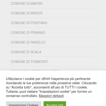
COMUNE DI MAIORI
COMUNE DI MINORI
COMUNE DI POSITANO
COMUNE DI PRAIANO
COMUNE DI RAVELLO
COMUNE DI SCALA
COMUNE DI TRAMONTI
COMUNE DI VIETRI SUL MARE
Utilizziamo i cookie per offrirti l'esperienza più pertinente
ricordando le tue preferenze nelle prossime visite. Cliccando
su "Accetta tutto", acconsenti all'uso di TUTTI i cookie.
Tuttavia, puoi visitare "Impostazioni cookie" per fornire un
PIANO SOCIALE DI ZONA S2
Palazzo di Città -
consenso controllato.
Maggiori dettagli
piazza Abbro, 1 - Cava de' Tirreni (SA)
Tel
089 682 111
Impostazioni Cookies
Accetta tutti