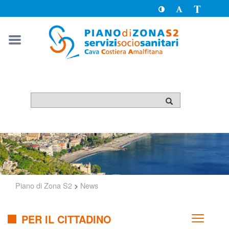
Toggle
Toggle
Passa
High
Font
a
Contrast
size
version
solo
testo
Piano di Zona S2
>
News
PER IL CITTADINO